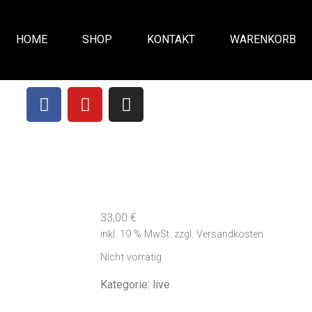
HOME
SHOP
KONTAKT
WARENKORB
33,00
€
inkl. 19 % MwSt.
zzgl.
Versandkosten
Nicht vorrätig
Kategorie:
live