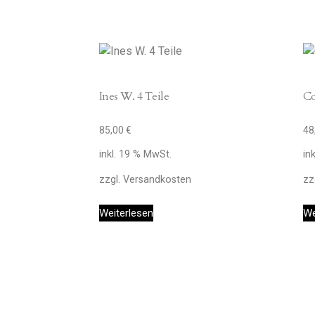
Ines W. 4 Teile
Co
85,00
€
48
inkl. 19 % MwSt.
in
zzgl.
Versandkosten
zz
Weiterlesen
We