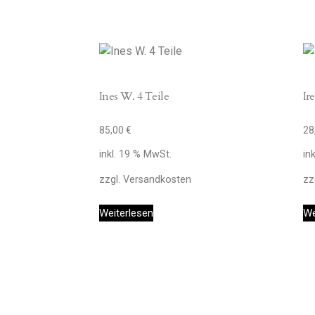
Ines W. 4 Teile
Ir
85,00
€
28
inkl. 19 % MwSt.
in
zzgl.
Versandkosten
zz
Weiterlesen
We