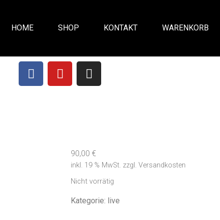
HOME
SHOP
KONTAKT
WARENKORB
90,00
€
inkl. 19 % MwSt.
zzgl.
Versandkosten
Nicht vorrätig
Kategorie:
live